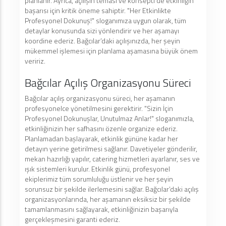
planlanır. Ayrıca, açılışın teması ve konsepti de etkinliğin
başarısı için kritik öneme sahiptir. "Her Etkinlikte
Profesyonel Dokunuş!" sloganımıza uygun olarak, tüm
detaylar konusunda sizi yönlendirir ve her aşamayı
koordine ederiz. Bağcılar’daki açılışınızda, her şeyin
mükemmel işlemesi için planlama aşamasına büyük önem
veririz.
Bağcılar Açılış Organizasyonu Süreci
Bağcılar açılış organizasyonu süreci, her aşamanın
profesyonelce yönetilmesini gerektirir. "Sizin İçin
Profesyonel Dokunuşlar, Unutulmaz Anlar!" sloganımızla,
etkinliğinizin her safhasını özenle organize ederiz.
Planlamadan başlayarak, etkinlik gününe kadar her
detayın yerine getirilmesi sağlanır. Davetiyeler gönderilir,
mekan hazırlığı yapılır, catering hizmetleri ayarlanır, ses ve
ışık sistemleri kurulur. Etkinlik günü, profesyonel
ekiplerimiz tüm sorumluluğu üstlenir ve her şeyin
sorunsuz bir şekilde ilerlemesini sağlar. Bağcılar’daki açılış
organizasyonlarında, her aşamanın eksiksiz bir şekilde
tamamlanmasını sağlayarak, etkinliğinizin başarıyla
gerçekleşmesini garanti ederiz.