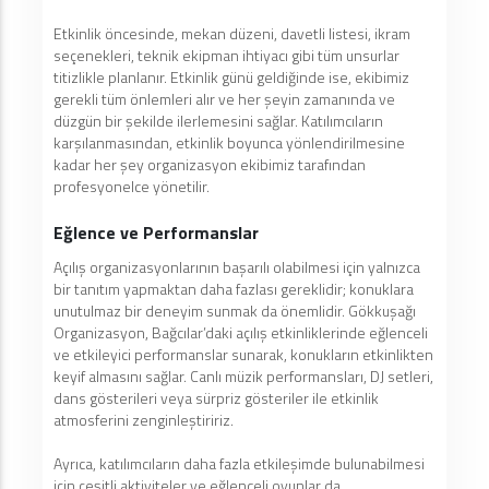
Etkinlik öncesinde, mekan düzeni, davetli listesi, ikram
seçenekleri, teknik ekipman ihtiyacı gibi tüm unsurlar
titizlikle planlanır. Etkinlik günü geldiğinde ise, ekibimiz
gerekli tüm önlemleri alır ve her şeyin zamanında ve
düzgün bir şekilde ilerlemesini sağlar. Katılımcıların
karşılanmasından, etkinlik boyunca yönlendirilmesine
kadar her şey organizasyon ekibimiz tarafından
profesyonelce yönetilir.
Eğlence ve Performanslar
Açılış organizasyonlarının başarılı olabilmesi için yalnızca
bir tanıtım yapmaktan daha fazlası gereklidir; konuklara
unutulmaz bir deneyim sunmak da önemlidir. Gökkuşağı
Organizasyon, Bağcılar’daki açılış etkinliklerinde eğlenceli
ve etkileyici performanslar sunarak, konukların etkinlikten
keyif almasını sağlar. Canlı müzik performansları, DJ setleri,
dans gösterileri veya sürpriz gösteriler ile etkinlik
atmosferini zenginleştiririz.
Ayrıca, katılımcıların daha fazla etkileşimde bulunabilmesi
için çeşitli aktiviteler ve eğlenceli oyunlar da