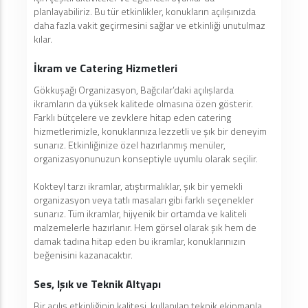
planlayabiliriz. Bu tür etkinlikler, konukların açılışınızda
daha fazla vakit geçirmesini sağlar ve etkinliği unutulmaz
kılar.
İkram ve Catering Hizmetleri
Gökkuşağı Organizasyon, Bağcılar’daki açılışlarda
ikramların da yüksek kalitede olmasına özen gösterir.
Farklı bütçelere ve zevklere hitap eden catering
hizmetlerimizle, konuklarınıza lezzetli ve şık bir deneyim
sunarız. Etkinliğinize özel hazırlanmış menüler,
organizasyonunuzun konseptiyle uyumlu olarak seçilir.
Kokteyl tarzı ikramlar, atıştırmalıklar, şık bir yemekli
organizasyon veya tatlı masaları gibi farklı seçenekler
sunarız. Tüm ikramlar, hijyenik bir ortamda ve kaliteli
malzemelerle hazırlanır. Hem görsel olarak şık hem de
damak tadına hitap eden bu ikramlar, konuklarınızın
beğenisini kazanacaktır.
Ses, Işık ve Teknik Altyapı
Bir açılış etkinliğinin kalitesi, kullanılan teknik ekipmanla