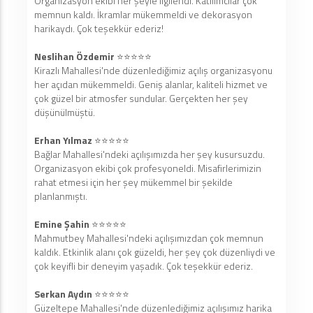
Organizasyon ekibi her şeyle ilgilendi. Katılımcılar çok
memnun kaldı. İkramlar mükemmeldi ve dekorasyon
harikaydı. Çok teşekkür ederiz!
Neslihan Özdemir
⭐️⭐️⭐️⭐️⭐️
Kirazlı Mahallesi'nde düzenlediğimiz açılış organizasyonu
her açıdan mükemmeldi. Geniş alanlar, kaliteli hizmet ve
çok güzel bir atmosfer sundular. Gerçekten her şey
düşünülmüştü.
Erhan Yılmaz
⭐️⭐️⭐️⭐️⭐️
Bağlar Mahallesi'ndeki açılışımızda her şey kusursuzdu.
Organizasyon ekibi çok profesyoneldi. Misafirlerimizin
rahat etmesi için her şey mükemmel bir şekilde
planlanmıştı.
Emine Şahin
⭐️⭐️⭐️⭐️⭐️
Mahmutbey Mahallesi'ndeki açılışımızdan çok memnun
kaldık. Etkinlik alanı çok güzeldi, her şey çok düzenliydi ve
çok keyifli bir deneyim yaşadık. Çok teşekkür ederiz.
Serkan Aydın
⭐️⭐️⭐️⭐️⭐️
Güzeltepe Mahallesi'nde düzenlediğimiz açılışımız harika