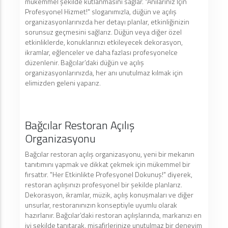
mükemmel şekilde kutlanmasını sağlar. "Anılarınız İçin
Profesyonel Hizmet!" sloganımızla, düğün ve açılış
organizasyonlarınızda her detayı planlar, etkinliğinizin
sorunsuz geçmesini sağlarız. Düğün veya diğer özel
etkinliklerde, konuklarınızı etkileyecek dekorasyon,
ikramlar, eğlenceler ve daha fazlası profesyonelce
düzenlenir. Bağcılar’daki düğün ve açılış
organizasyonlarınızda, her anı unutulmaz kılmak için
elimizden geleni yaparız.
Bağcılar Restoran Açılış
Organizasyonu
Bağcılar restoran açılış organizasyonu, yeni bir mekanın
tanıtımını yapmak ve dikkat çekmek için mükemmel bir
fırsattır. "Her Etkinlikte Profesyonel Dokunuş!" diyerek,
restoran açılışınızı profesyonel bir şekilde planlarız.
Dekorasyon, ikramlar, müzik, açılış konuşmaları ve diğer
unsurlar, restoranınızın konseptiyle uyumlu olarak
hazırlanır. Bağcılar’daki restoran açılışlarında, markanızı en
iyi şekilde tanıtarak, misafirlerinize unutulmaz bir deneyim