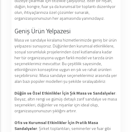
düzeye çıkarmak için titizlikle çalışıyoruz. İster bir nişan,
düğün, kongre, fuar ya da kurumsal bir toplantı düzenliyor
olun, ihtiyaçlarınıza özel çözümler sunarak,
organizasyonunuzun her aşamasında yanınızdayız.
Geniş Ürün Yelpazesi
Masa ve sandalye kiralama hizmetlerimizde geniş bir ürün
yelpazesi sunuyoruz. Düğünlerden kurumsal etkinliklere,
sosyal sorumluluk projelerinden özel kutlamalara kadar
her tür organizasyona uygun farklı model ve tarzda ürün
seçeneklerimiz mevcuttur. Bu çeşitlilik sayesinde,
etkinliğinizin konseptine uygun en şık ve rahat ürünleri
seçebilirsiniz. Masa sandalye seçeneklerimiz arasında yer
alan bazı popüler modelleri şu şekilde sıralayabiliriz:
Düğün ve Özel Etkinlikler İçin Şık Masa ve Sandalyeler
:
Beyaz, altın rengi ve gümüş detaylı zarif sandalye ve masa
seçenekleri, düğünler ve nişanlar için ideal olup,
organizasyonunuzun şıklığını artırır.
Ofis ve Kurumsal Etkinlikler İçin Pratik Masa
Sandalyeler
: Şirket toplantıları, seminerler ve fuar gibi