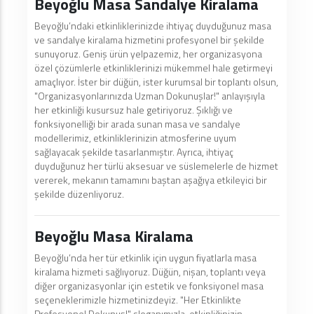
Beyoğlu Masa Sandalye Kiralama
Beyoğlu’ndaki etkinliklerinizde ihtiyaç duyduğunuz masa
ve sandalye kiralama hizmetini profesyonel bir şekilde
sunuyoruz. Geniş ürün yelpazemiz, her organizasyona
özel çözümlerle etkinliklerinizi mükemmel hale getirmeyi
amaçlıyor. İster bir düğün, ister kurumsal bir toplantı olsun,
"Organizasyonlarınızda Uzman Dokunuşlar!" anlayışıyla
her etkinliği kusursuz hale getiriyoruz. Şıklığı ve
fonksiyonelliği bir arada sunan masa ve sandalye
modellerimiz, etkinliklerinizin atmosferine uyum
sağlayacak şekilde tasarlanmıştır. Ayrıca, ihtiyaç
duyduğunuz her türlü aksesuar ve süslemelerle de hizmet
vererek, mekanın tamamını baştan aşağıya etkileyici bir
şekilde düzenliyoruz.
Beyoğlu Masa Kiralama
Beyoğlu’nda her tür etkinlik için uygun fiyatlarla masa
kiralama hizmeti sağlıyoruz. Düğün, nişan, toplantı veya
diğer organizasyonlar için estetik ve fonksiyonel masa
seçeneklerimizle hizmetinizdeyiz. "Her Etkinlikte
Profesyonel Dokunuş!" sloganımızla, etkinliğinizin