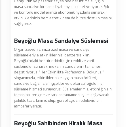
Geniş ürün yelpazemiz sayesinde her ihtimale uygun
masa sandalye kiralama fiyatlarıyla hizmet veriyoruz. Şık
ve konforlu modellerimizi ekonomik fiyatlarla sunarak,
etkinliklerinizin hem estetik hem de bütçe dostu olmasını
sağlıyoruz.
Beyoğlu Masa Sandalye Süslemesi
Organizasyonlarınıza özel masa ve sandalye
süslemeleriyle etkinliklerinizi benzersiz kılın.
Beyoğlu’ndaki her tür etkinlik için renkli ve zarif
süslemeler sunarak, mekanın atmosferini tamamen
değiştiriyoruz. "Her Etkinlikte Profesyonel Dokunuş!"
sloganımızla, etkinliklerinize uygun masa örtüleri,
sandalye bağlamaları, çiçekler ve dekoratif öğeler ile
süsleme hizmeti sunuyoruz. Süslemelerimiz, etkinliğinizin
temasına, rengine ve tarzına tamamen uyum sağlayacak
şekilde tasarlanmış olup, görsel açıdan etkileyici bir
atmosfer yaratır.
Beyoğlu Sahibinden Kiralık Masa